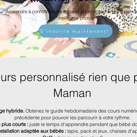
Apprendre à connaître votre appareil photo et apprendre à prend
meilleures photos
S'inscrire maintenant!
urs personnalisé rien que p
Maman
ge hybride.
Obtenez le guide hebdomadaire des cours numéri
précédente pour pouvoir les parcourir à votre rythme.
plus courts :
juste le temps d'apprendre pendant que bébé dor
nstallation adaptée aux bébés :
tapis, pack et jeux, chaises d'a