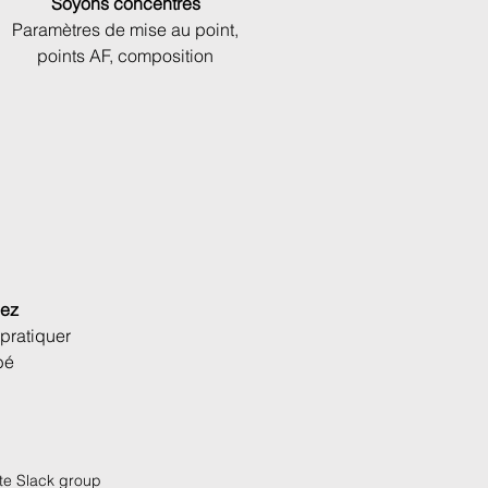
Soyons concentrés
Paramètres de mise au point,
points AF, composition
uez
 pratiquer
bé
ate Slack group