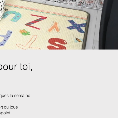
re de
our toi,
ques la semaine
t ou joue
ppoint