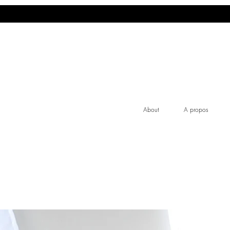
About
A propos