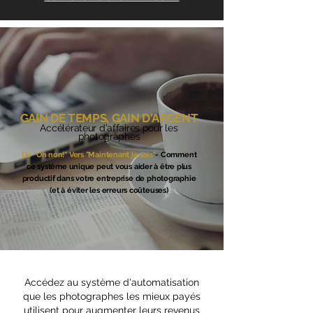
GAIN DE TEMPS, GAIN D'ARGENT
Accélérateur d'affaires pour les
photographes
De "Oh non!" Vers "Maintenant je sais"
- Comment
ce système unique peut vous aider à être plus
productif dans votre entreprise de photographie
(et à éviter les erreurs coûteuses)
Accédez au système d'automatisation
que les photographes les mieux payés
utilisent pour augmenter leurs revenus