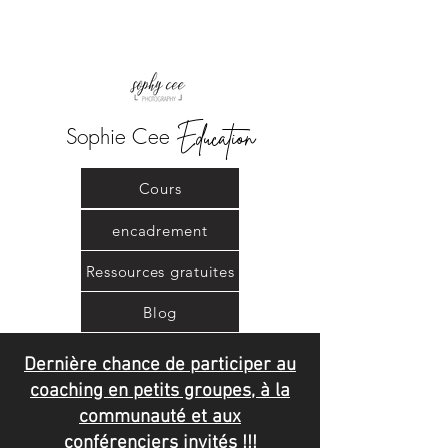
Éducation
Sophie Cee
Cours
encadrement
Ressources gratuites
Blog
Dernière chance de participer au
coaching en petits groupes, à la
communauté et aux
conférenciers invités !!!