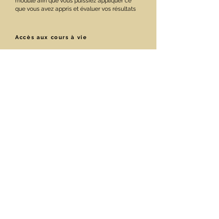
module afin que vous puissiez appliquer ce
que vous avez appris et évaluer vos résultats
Accès aux cours à vie
ACHETER MAINTENANT 447 $ (CAD)
ÉCONOMIQUE 2 X 250 $ (CAD)
Here’s What's
Waiting For You In
This Se